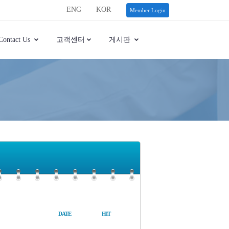
ENG
KOR
Member Login
Contact Us
고객센터
게시판
DATE
HIT