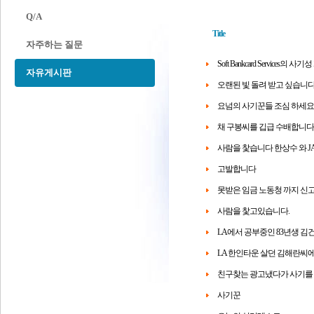
Q/A
Title
자주하는 질문
Soft Bankcard Services의
자유게시판
오랜된 빛 돌려 받고 싶습니
요넘의 사기꾼들 조심 하세요
채 구봉씨를 깁급 수배합니다
사람을 찿습니다 한상수 와 JA
고발합니다
못받은 임금 노동청 까지 신
사람을 찿고있습니다.
LA에서 공부중인 83년생 김
LA 한인타운 살던 김해란씨
친구찾는 광고냈다가 사기를
사기꾼