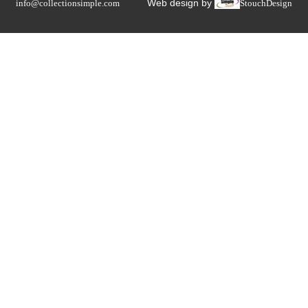
Web design by
info@collectionsimple.com
StouchDesign