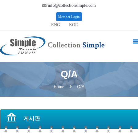
info@collectionsimple.com
Member Login
ENG
KOR
Q/A
Q/A
Home
게시판