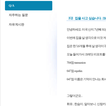
Q/A
자주하는 질문
[Q]
집을 사고 싶습니다. 크
자유게시판
안녕하세요. 미국 산지 7년째 되
이번에 집을 살 생각으로 이것 저
집은 한 5,6개월 후에 살 생각이
오늘 들어가서 크레딧 리포트를 띄어
704점 transunion
647점 equifax
647점 이름은 기억이 안나는 회사
그렇더군요...
휘유... 한숨이.. 알아보니.. 