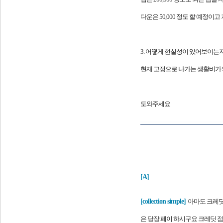
다운은 50,000 정도 할 예정이고 
3. 어떻게 현실성이 있어보이는지.
현재 고정으로 나가는 생활비가 $
도와주세요
[A]
[
collection simple]
아마도 크레딧 
은 당장 페이 하시구요 크레딧 점수