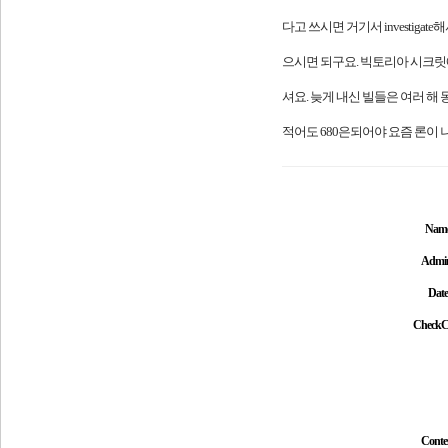
다고 쓰시면 거기서 investig
으시면 되구요. 빅토리아 시크릿
셔요. 늦게 내신 빌들은 여러 해
적어도 680은되어야 요즘 론이
Nam
Admi
Date
CheckC
Conte