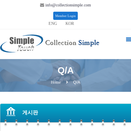
info@collectionsimple.com
Member Login
ENG
KOR
Q/A
Q/A
Home
게시판