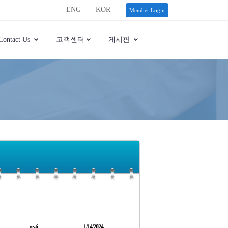
ENG
KOR
Member Login
Contact Us
고객센터
게시판
resti
1/14/2024