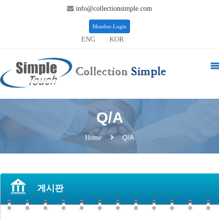
info@collectionsimple.com
Member Login
ENG
KOR
Q/A
Q/A
Home
게시판