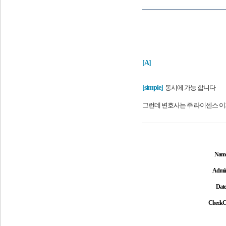
[A]
[
simple]
동시에 가능 합니다
그런데 변호사는 주 라이센스 이
Nam
Admi
Date
CheckC