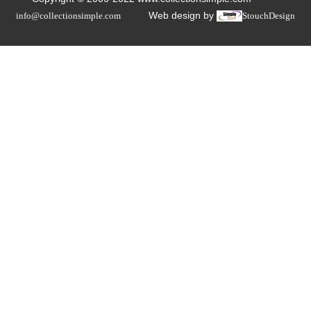
Web design by
info@collectionsimple.com
StouchDesign