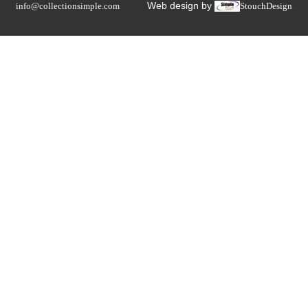
Web design by
info@collectionsimple.com
StouchDesign