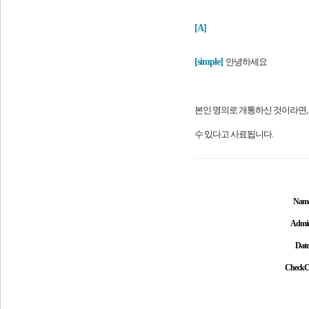
[A]
[
simple]
안녕하세요
본인 명의로 개통하신 것이라면,
수 있다고 사료됩니다.
Nam
Admi
Date
CheckC