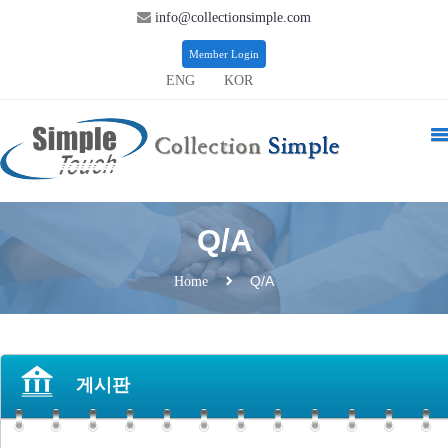
info@collectionsimple.com
Member Login
ENG
KOR
Q/A
Q/A
Home
게시판